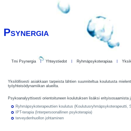
Psynergia
Tmi Psynergia
Yhteystiedot
Ryhmäpsykoterapiaa
Yksil
Yksilöllisesti asiakkaan tarpeista lähtien suunniteltua koulutusta miel
työyhteisödynamiikan alueilta.
Psykoanalyyttisesti orientoituneen koulutuksen lisäksi erityisosaamista j
Ryhmäpsykoterapeuttien koulutus (Koulutusryhmäpsykoterapeutti, 
IPT-terapia (Interpersoonallinen psykoterapia)
terveydenhuollon johtaminen