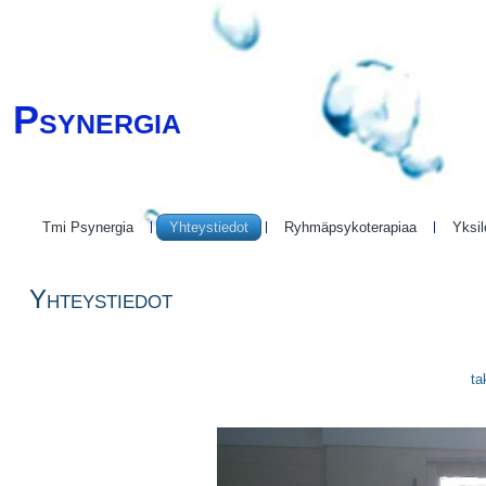
Psynergia
Tmi Psynergia
Yhteystiedot
Ryhmäpsykoterapiaa
Yksil
Yhteystiedot
ta