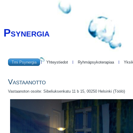
Psynergia
Tmi Psynergia
Yhteystiedot
Ryhmäpsykoterapiaa
Yksil
Vastaanotto
Vastaanoton osoite: Sibeliuksenkatu 11 b 15, 00250 Helsinki (Töölö)