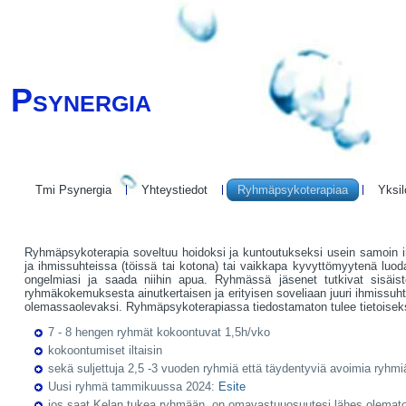
Psynergia
Tmi Psynergia
Yhteystiedot
Ryhmäpsykoterapiaa
Yksil
Ryhmäpsykoterapia soveltuu hoidoksi ja kuntoutukseksi usein samoin in
ja ihmissuhteissa (töissä tai kotona) tai vaikkapa kyvyttömyytenä luoda
ongelmiasi ja saada niihin apua. Ryhmässä jäsenet tutkivat sisäist
ryhmäkokemuksesta ainutkertaisen ja erityisen soveliaan juuri ihmissuh
olemassaolevaksi. Ryhmäpsykoterapiassa tiedostamaton tulee tietoisek
7 - 8 hengen ryhmät kokoontuvat 1,5h/vko
kokoontumiset iltaisin
sekä suljettuja 2,5 -3 vuoden ryhmiä että täydentyviä avoimia ryhmi
Uusi ryhmä tammikuussa 2024:
Esite
jos saat Kelan tukea ryhmään, on omavastuuosuutesi lähes olemat