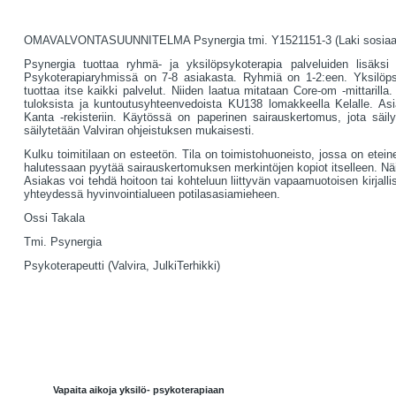
OMAVALVONTASUUNNITELMA Psynergia tmi. Y1521151-3 (Laki sosiaali- j
Psynergia tuottaa ryhmä- ja yksilöpsykoterapia palveluiden lisäksi
Psykoterapiaryhmissä on 7-8 asiakasta. Ryhmiä on 1-2:een. Yksilöpsyk
tuottaa itse kaikki palvelut. Niiden laatua mitataan Core-om -mittaril
tuloksista ja kuntoutusyhteenvedoista KU138 lomakkeella Kelalle. Asiak
Kanta -rekisteriin. Käytössä on paperinen sairauskertomus, jota säil
säilytetään Valviran ohjeistuksen mukaisesti.
Kulku toimitilaan on esteetön. Tila on toimistohuoneisto, jossa on ete
halutessaan pyytää sairauskertomuksen merkintöjen kopiot itselleen. Näi
Asiakas voi tehdä hoitoon tai kohteluun liittyvän vapaamuotoisen kirjall
yhteydessä hyvinvointialueen potilasasiamieheen.
Ossi Takala
Tmi. Psynergia
Psykoterapeutti (Valvira, JulkiTerhikki)
Vapaita aikoja yksilö- psykoterapiaan