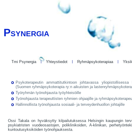
Psynergia
Tmi Psynergia
Yhteystiedot
Ryhmäpsykoterapiaa
Yksil
Psykoterapeutin ammattitutkintoon johtavassa yliopistollisessa 
(Suomen ryhmäpsykoterapia ry:n aikuisten ja lastenryhmäpsykoterap
Työryhmän työnohjausta työyhteisöille
Työnohjausta terapeuttisten ryhmien ohjaajille ja ryhmäpsykoterapeut
Hallinnollista työnohjausta sosiaali- ja terveydenhuollon johtajille
Ossi Takala on hyväksytty kilpailutuksessa Helsingin kaupungin terv
psykiatristen vuodeosastojen, poliklinikoiden, A-klinikan, perhetyönte
kuntoutusyksiköiden työnohjauksesta.